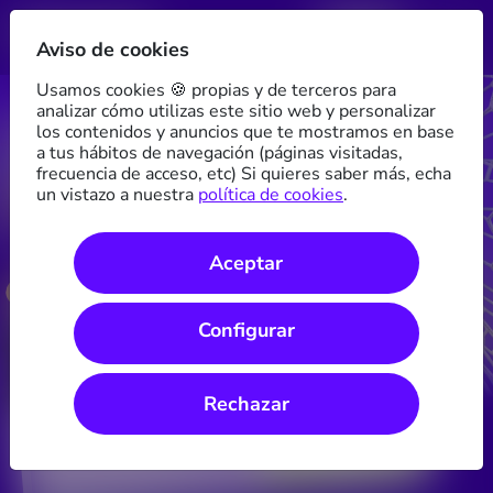
Llama gratis
Aviso de cookies
Usamos cookies 🍪 propias y de terceros para
Vente a Finetwork y
analizar cómo utilizas este sitio web y personalizar
los contenidos y anuncios que te mostramos en base
llévate toda
LA LIGA
a tus hábitos de navegación (páginas visitadas,
frecuencia de acceso, etc) Si quieres saber más, echa
HYPERMOTION
un vistazo a nuestra
política de cookies
.
Aceptar
MEDIATV
,90
€
4
Configurar
+80
canales
/MES
temáticos
IVA INCL.
Rechazar
LALIGA
Toda
HYPERMOTION
PRECIO FINAL